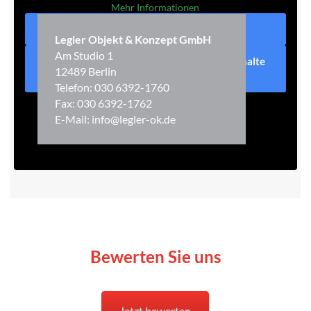
Mehr Informationen
Inhalt entsperren
Legler Objekt & Konzept GmbH
Am Studio 1
Erforderlichen Service akzeptieren und Inhalte
12489 Berlin
entsperren
Telefon: 030 6392-1760
Fax: 030 6392-1762
E-Mail: info@legler-ok.de
Bewerten Sie uns
Jetzt bewerten