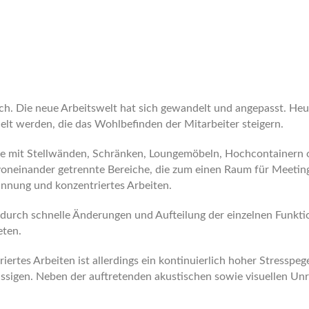
ch. Die neue Arbeitswelt hat sich gewandelt und angepasst. He
 werden, die das Wohlbefinden der Mitarbeiter steigern.
ume mit Stellwänden, Schränken, Loungemöbeln, Hochcontainern 
 voneinander getrennte Bereiche, die zum einen Raum für Meetin
nnung und konzentriertes Arbeiten.
ät durch schnelle Änderungen und Aufteilung der einzelnen Funkti
eten.
ertes Arbeiten ist allerdings ein kontinuierlich hoher Stresspe
sigen. Neben der auftretenden akustischen sowie visuellen Unr