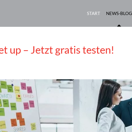
START
NEWS-BLOG
 up – Jetzt gratis testen!