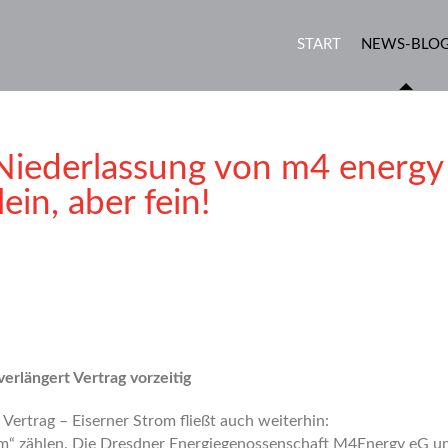
START
NEWS-BLO
 Niederlassung von m4 energy
ein, aber fein!
erlängert Vertrag vorzeitig
rtrag – Eiserner Strom fließt auch weiterhin:
rom“ zählen. Die Dresdner Energiegenossenschaft M4Energy eG u