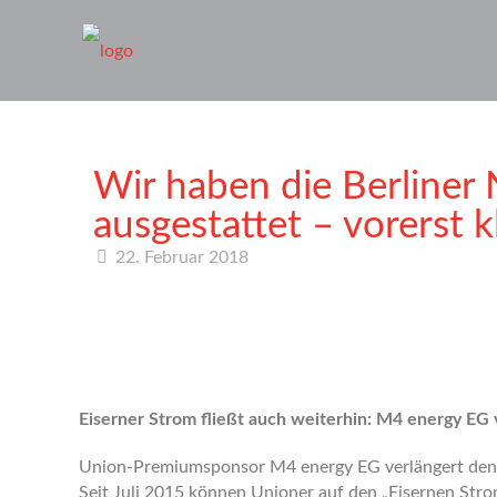
Wir haben die Berliner
ausgestattet – vorerst kl
22. Februar 2018
Eiserner Strom fließt auch weiterhin: M4 energy EG v
Union-Premiumsponsor M4 energy EG verlängert den Ve
Seit Juli 2015 können Unioner auf den „Eisernen St