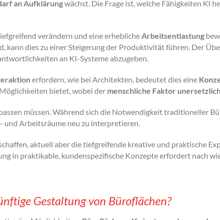
arf an Aufklärung
wächst. Die Frage ist, welche Fähigkeiten KI 
tiefgreifend verändern und eine erhebliche
Arbeitsentlastung
bewi
nd, kann dies zu einer Steigerung der Produktivität führen. Der Ü
rantwortlichkeiten an KI-Systeme abzugeben.
teraktion
erfordern, wie bei Architekten, bedeutet dies eine
Konze
Möglichkeiten bietet, wobei der
menschliche Faktor unersetzlic
passen müssen. Während sich die Notwendigkeit traditioneller Bü
 und Arbeitsräume neu zu interpretieren.
haffen, aktuell aber die tiefgreifende kreative und praktische Exp
ung in praktikable, kundenspezifische Konzepte erfordert nach wi
ünftige Gestaltung von Büroflächen?