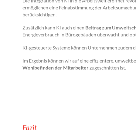
Die Integration von KI in die Arbeitswelt eröffnet rev
ermöglichen eine Feinabstimmung der Arbeitsumgebung
berücksichtigen.
Zusätzlich kann KI auch einen
Beitrag zum Umweltsc
Energieverbrauch in Bürogebäuden überwacht und opt
KI-gesteuerte Systeme können Unternehmen zudem da
Im Ergebnis können wir auf eine effizientere, umweltb
Wohlbefinden der Mitarbeiter
zugeschnitten ist.
Fazit