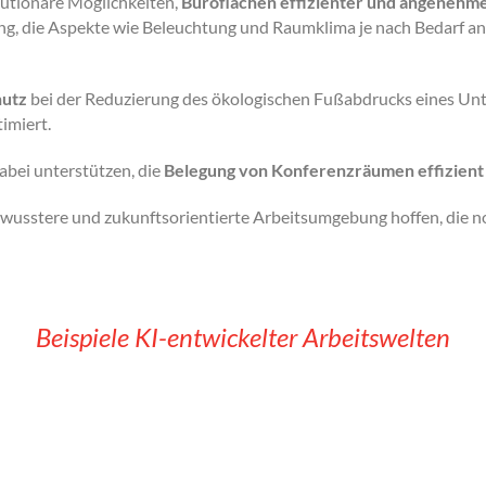
olutionäre Möglichkeiten,
Büroflächen effizienter und angenehm
, die Aspekte wie Beleuchtung und Raumklima je nach Bedarf anp
hutz
bei der Reduzierung des ökologischen Fußabdrucks eines Unt
imiert.
bei unterstützen, die
Belegung von Konferenzräumen effizien
ewusstere und zukunftsorientierte Arbeitsumgebung hoffen, die no
Beispiele KI-entwickelter Arbeitswelten