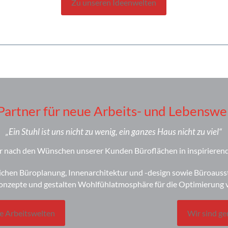
Zu unseren Ideenwelten
 Partner für neue Arbeits- und Lebenswe
„Ein Stuhl ist uns nicht zu wenig, ein ganzes Haus nicht zu viel“
 nach den Wünschen unserer Kunden Büroflächen in inspirierend
hen Büroplanung, Innenarchitektur und -design sowie Büroauss
zepte und gestalten Wohlfühlatmosphäre für die Optimierung 
e Arbeitswelten
Wir sind ge