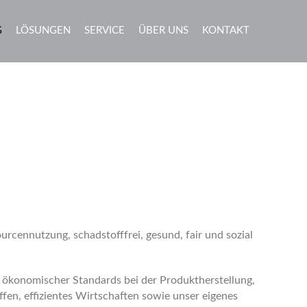
G
LÖSUNGEN
SERVICE
ÜBER UNS
KONTAKT
ourcennutzung, schadstofffrei, gesund, fair und sozial
d ökonomischer Standards bei der Produktherstellung,
fen, effizientes Wirtschaften sowie unser eigenes