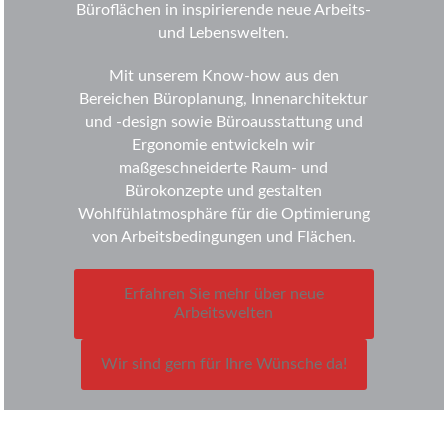
Büroflächen in inspirierende neue Arbeits-
und Lebenswelten.
Mit unserem Know-how aus den
Bereichen Büroplanung, Innenarchitektur
und -design sowie Büroausstattung und
Ergonomie entwickeln wir
maßgeschneiderte Raum- und
Bürokonzepte und gestalten
Wohlfühlatmosphäre für die Optimierung
von Arbeitsbedingungen und Flächen.
Erfahren Sie mehr über neue
Arbeitswelten
Wir sind gern für Ihre Wünsche da!